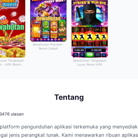
dewahutan Preview -
Resmi Unduh
utan Tangkapan
dewahutan Tangkapan
r - APK Resmi
Layar Resmi APK
Tentang
3476 ulasan
platform pengunduhan aplikasi terkemuka yang menyediak
ai jenis perangkat lunak. Kami menawarkan ribuan aplikasi