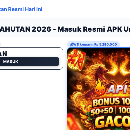
n Resmi Hari Ini
AHUTAN 2026 - Masuk Resmi APK U
💰
WD kemarin Rp 5,280,000
AN
MASUK