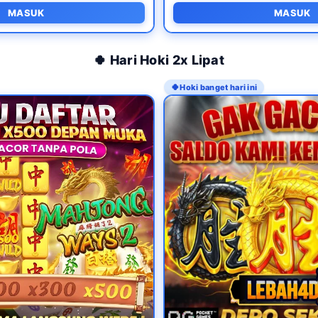
MASUK
MASUK
🍀 Hari Hoki 2x Lipat
🍀
Hoki banget hari ini