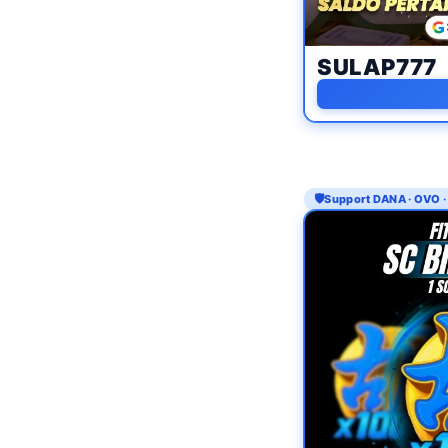
SULAP777
🛡️
Support DANA · OVO 