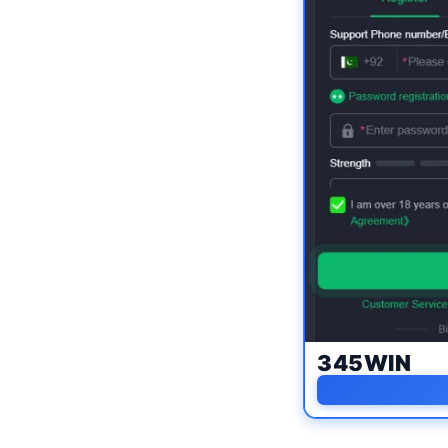
345WIN