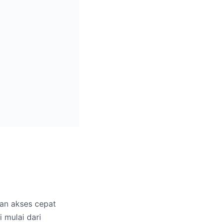
an akses cepat
 mulai dari