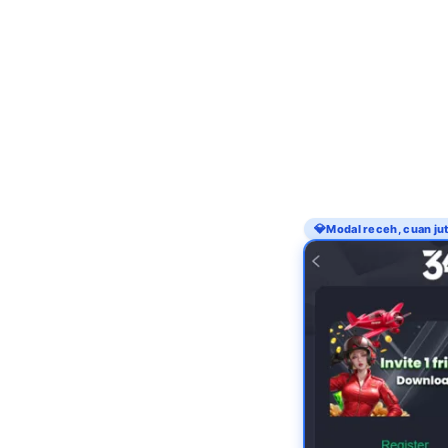
💎
Modal receh, cuan ju