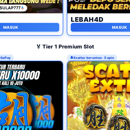
LEBAH4D
MASUK
MASUK
🏅 Tier 1 Premium Slot
🔔
· GoPay
Scatter beruntun · 5 spin