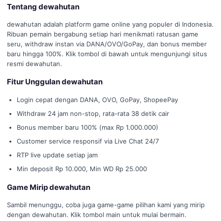
Tentang dewahutan
dewahutan adalah platform game online yang populer di Indonesia.
Ribuan pemain bergabung setiap hari menikmati ratusan game
seru, withdraw instan via DANA/OVO/GoPay, dan bonus member
baru hingga 100%. Klik tombol di bawah untuk mengunjungi situs
resmi dewahutan.
Fitur Unggulan dewahutan
Login cepat dengan DANA, OVO, GoPay, ShopeePay
Withdraw 24 jam non-stop, rata-rata 38 detik cair
Bonus member baru 100% (max Rp 1.000.000)
Customer service responsif via Live Chat 24/7
RTP live update setiap jam
Min deposit Rp 10.000, Min WD Rp 25.000
Game Mirip dewahutan
Sambil menunggu, coba juga game-game pilihan kami yang mirip
dengan dewahutan. Klik tombol main untuk mulai bermain.